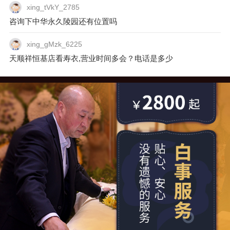
xing_tVkY_2785
咨询下中华永久陵园还有位置吗
xing_gMzk_6225
天顺祥恒基店看寿衣,营业时间多会？电话是多少