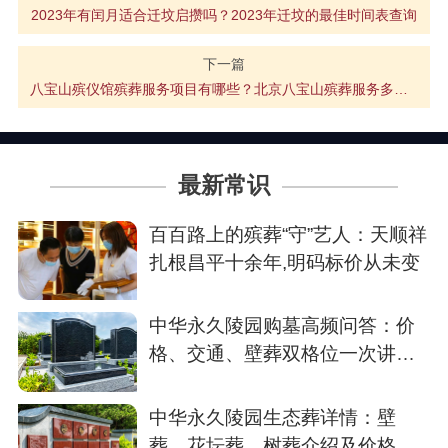
2023年有闰月适合迁坟启攒吗？2023年迁坟的最佳时间表查询
下一篇
八宝山殡仪馆殡葬服务项目有哪些？北京八宝山殡葬服务多少钱？
最新常识
百百路上的殡葬“守”艺人：天顺祥
扎根昌平十余年,明码标价从未变
中华永久陵园购墓高频问答：价
格、交通、壁葬双格位一次讲清
楚
中华永久陵园生态葬详情：壁
葬、花坛葬、树葬介绍及价格参