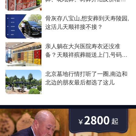
考
骨灰存八宝山,想安葬到天寿陵园,
这活儿天顺祥接不接？
亲人躺在大兴医院寿衣还没准
备？天顺祥殡葬能送上门,号码我
存了
北京墓地行情打听了一圈,南边和
北边的朋友最后都选了这儿