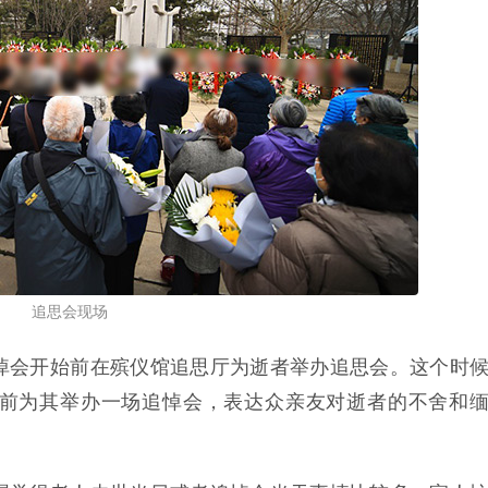
追思会现场
悼会开始前在殡仪馆追思厅为逝者举办追思会。这个时
前为其举办一场追悼会，表达众亲友对逝者的不舍和