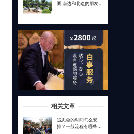
圈,南边和北边的朋友最
后都选了这儿
告
会
相关文章
追思会的时间怎么安
排？一般流程有哪些？
追思会策划如何预约？