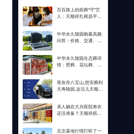
百百路上的殡葬“守”艺
人：天顺祥扎根昌平十
余年,明码标价从未变
中华永久陵园购墓高频
问答：价格、交通、壁
葬双格位一次讲清楚
中华永久陵园生态葬详
情：壁葬、花坛葬、树
葬介绍及价格参考
骨灰存八宝山,想安葬到
天寿陵园,这活儿天顺祥
接不接？
亲人躺在大兴医院寿衣
还没准备？天顺祥殡葬
能送上门,号码我存了
北京墓地行情打听了一