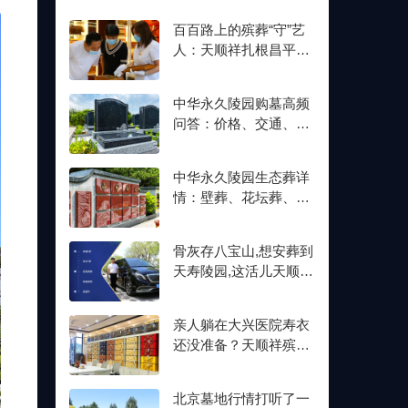
百百路上的殡葬“守”艺
人：天顺祥扎根昌平十
余年,明码标价从未变
中华永久陵园购墓高频
问答：价格、交通、壁
葬双格位一次讲清楚
中华永久陵园生态葬详
情：壁葬、花坛葬、树
葬介绍及价格参考
骨灰存八宝山,想安葬到
天寿陵园,这活儿天顺祥
接不接？
亲人躺在大兴医院寿衣
还没准备？天顺祥殡葬
能送上门,号码我存了
北京墓地行情打听了一