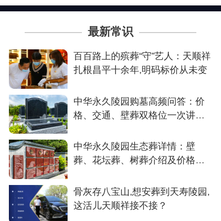
最新常识
百百路上的殡葬“守”艺人：天顺祥
扎根昌平十余年,明码标价从未变
中华永久陵园购墓高频问答：价
格、交通、壁葬双格位一次讲清
楚
中华永久陵园生态葬详情：壁
葬、花坛葬、树葬介绍及价格参
考
骨灰存八宝山,想安葬到天寿陵园,
这活儿天顺祥接不接？