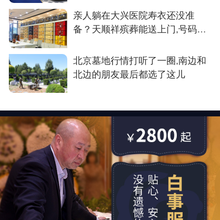
亲人躺在大兴医院寿衣还没准
备？天顺祥殡葬能送上门,号码我
存了
北京墓地行情打听了一圈,南边和
北边的朋友最后都选了这儿