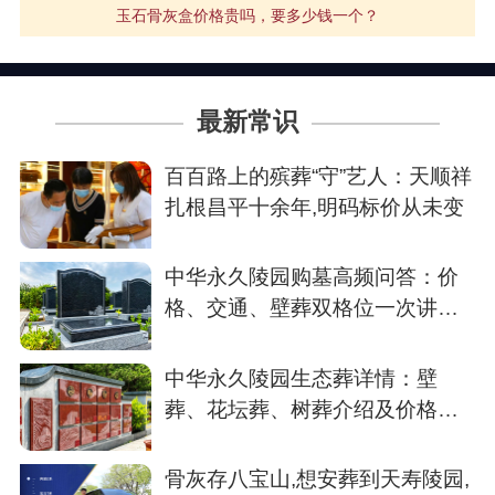
玉石骨灰盒价格贵吗，要多少钱一个？
最新常识
百百路上的殡葬“守”艺人：天顺祥
扎根昌平十余年,明码标价从未变
中华永久陵园购墓高频问答：价
格、交通、壁葬双格位一次讲清
楚
中华永久陵园生态葬详情：壁
葬、花坛葬、树葬介绍及价格参
考
骨灰存八宝山,想安葬到天寿陵园,