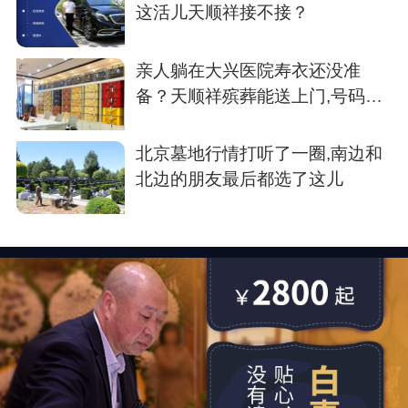
这活儿天顺祥接不接？
亲人躺在大兴医院寿衣还没准
备？天顺祥殡葬能送上门,号码我
存了
北京墓地行情打听了一圈,南边和
北边的朋友最后都选了这儿