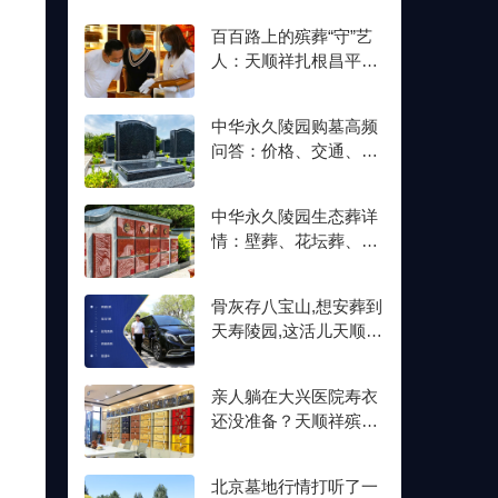
百百路上的殡葬“守”艺
人：天顺祥扎根昌平十
余年,明码标价从未变
中华永久陵园购墓高频
问答：价格、交通、壁
葬双格位一次讲清楚
中华永久陵园生态葬详
情：壁葬、花坛葬、树
葬介绍及价格参考
骨灰存八宝山,想安葬到
天寿陵园,这活儿天顺祥
接不接？
亲人躺在大兴医院寿衣
还没准备？天顺祥殡葬
能送上门,号码我存了
北京墓地行情打听了一