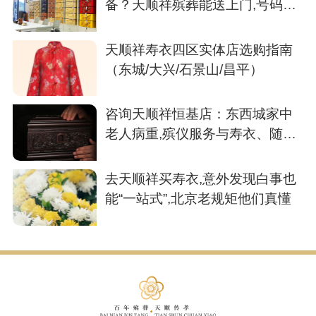
备？天顺祥殡葬能送上门,号码我
存了
天顺祥寿衣四区实体店选购指南
（东城/大兴/石景山/昌平）
咨询天顺祥恒基店：东西城家中
老人病重,殡仪服务与寿衣、随葬
品如何安排？
去天顺祥买寿衣,意外发现白事也
能“一站式”,北京老规矩他们真懂