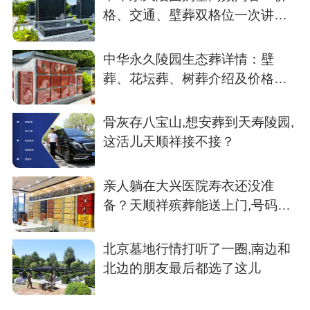
格、交通、壁葬双格位一次讲清
楚
中华永久陵园生态葬详情：壁
葬、花坛葬、树葬介绍及价格参
考
骨灰存八宝山,想安葬到天寿陵园,
这活儿天顺祥接不接？
亲人躺在大兴医院寿衣还没准
备？天顺祥殡葬能送上门,号码我
存了
北京墓地行情打听了一圈,南边和
北边的朋友最后都选了这儿