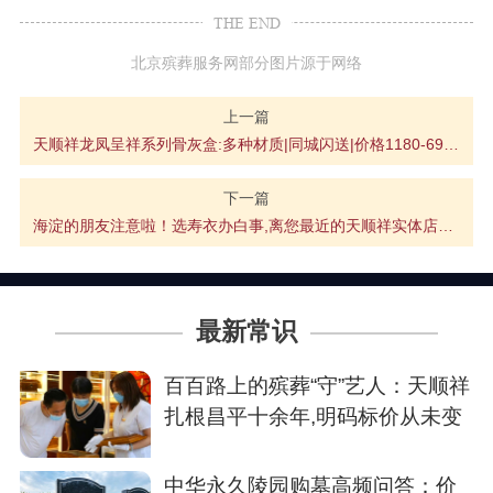
THE END
北京殡葬服务网部分图片源于网络
上一篇
天顺祥龙凤呈祥系列骨灰盒:多种材质|同城闪送|价格1180-6980元
下一篇
海淀的朋友注意啦！选寿衣办白事,离您最近的天顺祥实体店在这儿
最新常识
百百路上的殡葬“守”艺人：天顺祥
扎根昌平十余年,明码标价从未变
中华永久陵园购墓高频问答：价