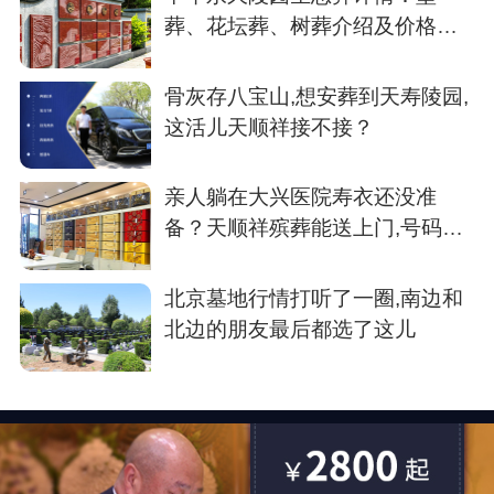
葬、花坛葬、树葬介绍及价格参
考
骨灰存八宝山,想安葬到天寿陵园,
这活儿天顺祥接不接？
亲人躺在大兴医院寿衣还没准
备？天顺祥殡葬能送上门,号码我
存了
北京墓地行情打听了一圈,南边和
北边的朋友最后都选了这儿