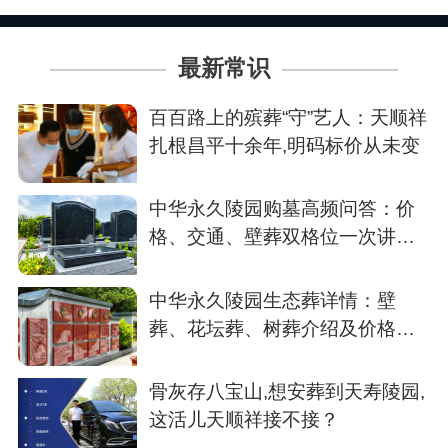
最新常识
百百路上的殡葬“守”艺人：天顺祥
扎根昌平十余年,明码标价从未变
中华永久陵园购墓高频问答：价
格、交通、壁葬双格位一次讲清
楚
中华永久陵园生态葬详情：壁
葬、花坛葬、树葬介绍及价格参
考
骨灰存八宝山,想安葬到天寿陵园,
这活儿天顺祥接不接？