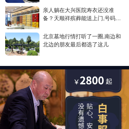
亲人躺在大兴医院寿衣还没准
备？天顺祥殡葬能送上门,号码我
存了
北京墓地行情打听了一圈,南边和
北边的朋友最后都选了这儿