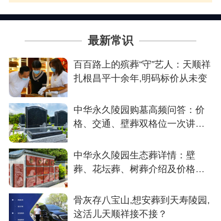
最新常识
百百路上的殡葬“守”艺人：天顺祥
扎根昌平十余年,明码标价从未变
中华永久陵园购墓高频问答：价
格、交通、壁葬双格位一次讲清
楚
中华永久陵园生态葬详情：壁
葬、花坛葬、树葬介绍及价格参
考
骨灰存八宝山,想安葬到天寿陵园,
这活儿天顺祥接不接？