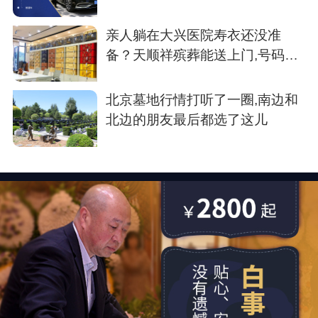
亲人躺在大兴医院寿衣还没准
备？天顺祥殡葬能送上门,号码我
存了
北京墓地行情打听了一圈,南边和
北边的朋友最后都选了这儿