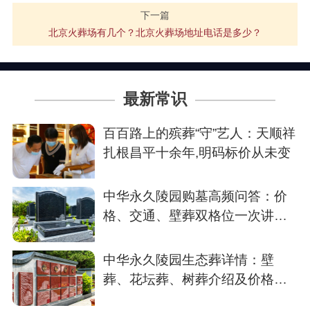
下一篇
北京火葬场有几个？北京火葬场地址电话是多少？
最新常识
百百路上的殡葬“守”艺人：天顺祥
扎根昌平十余年,明码标价从未变
中华永久陵园购墓高频问答：价
格、交通、壁葬双格位一次讲清
楚
中华永久陵园生态葬详情：壁
葬、花坛葬、树葬介绍及价格参
考