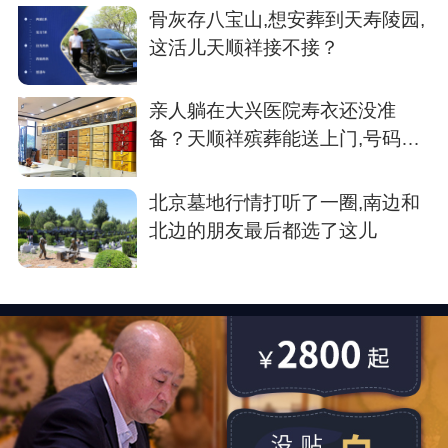
骨灰存八宝山,想安葬到天寿陵园,
这活儿天顺祥接不接？
亲人躺在大兴医院寿衣还没准
备？天顺祥殡葬能送上门,号码我
存了
北京墓地行情打听了一圈,南边和
北边的朋友最后都选了这儿