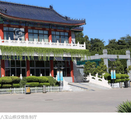
八宝山殡仪馆告别厅