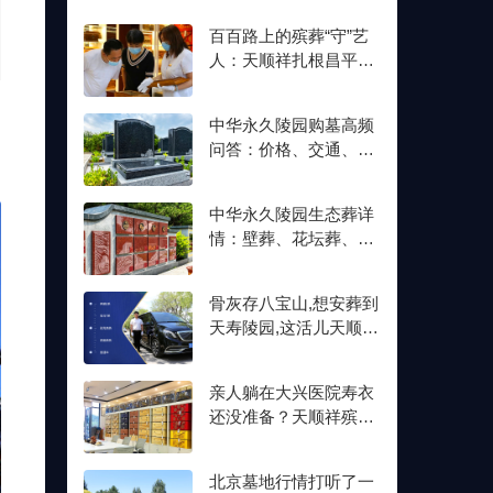
百百路上的殡葬“守”艺
人：天顺祥扎根昌平十
余年,明码标价从未变
官
中华永久陵园购墓高频
问答：价格、交通、壁
葬双格位一次讲清楚
中华永久陵园生态葬详
情：壁葬、花坛葬、树
葬介绍及价格参考
骨灰存八宝山,想安葬到
天寿陵园,这活儿天顺祥
接不接？
亲人躺在大兴医院寿衣
还没准备？天顺祥殡葬
能送上门,号码我存了
北京墓地行情打听了一