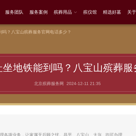
服务团队
服务案例
殡葬用品
殡仪馆
精选好墓
关
到吗？八宝山殡葬服务官网电话多少？
址坐地铁能到吗？八宝山殡葬服
北京殡葬服务网
2024-12-11 21:35
理各项业务，让家属无后顾之忧。昌平、八宝山、大兴...均可办理