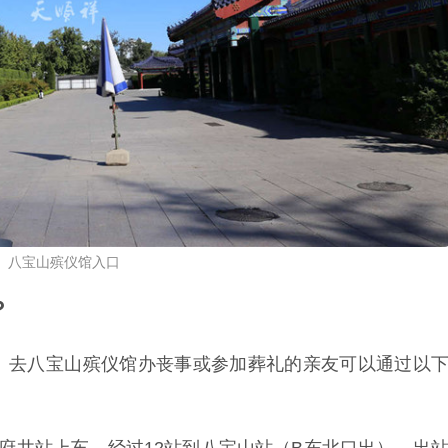
八宝山殡仪馆入口
？
。去八宝山殡仪馆办丧事或参加葬礼的亲友可以通过以