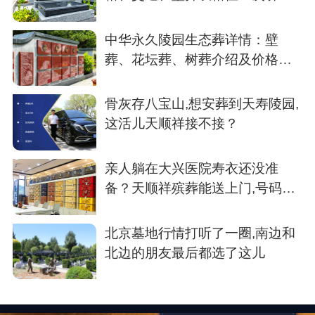
楚
中华永久陵园生态葬详情：壁
葬、花坛葬、树葬介绍及价格参
考
骨灰存八宝山,想安葬到天寿陵园,
这活儿天顺祥接不接？
亲人躺在大兴医院寿衣还没准
备？天顺祥殡葬能送上门,号码我
存了
北京墓地行情打听了一圈,南边和
北边的朋友最后都选了这儿