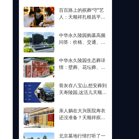
百百路上的殡葬“守”艺
人：天顺祥扎根昌平十
老
余年,明码标价从未变
往
中华永久陵园购墓高频
问答：价格、交通、壁
葬双格位一次讲清楚
中华永久陵园生态葬详
情：壁葬、花坛葬、树
葬介绍及价格参考
骨灰存八宝山,想安葬到
天寿陵园,这活儿天顺祥
接不接？
亲人躺在大兴医院寿衣
还没准备？天顺祥殡葬
能送上门,号码我存了
北京墓地行情打听了一