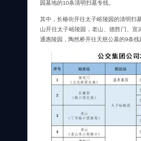
园墓地的10条清明扫墓专线。
其中，长椿街开往太子峪陵园的清明扫墓
山开往太子峪陵园，老山、德胜门、宣
通惠陵园，陶然桥开往天慈公墓的9条线