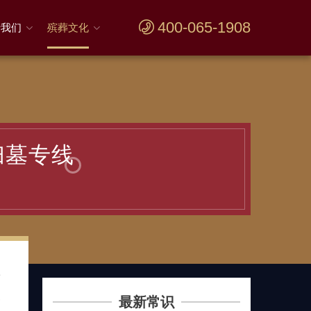
400-065-1908
于我们
殡葬文化
扫墓专线
集
陵
最新常识