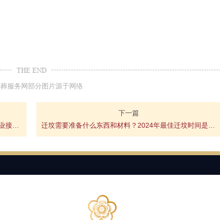
THE END
殡葬服务网部分图片源于网络
下一篇
门头沟殡仪馆接灰到德芳潭陵园价格多少？北京专业接灰用车费用
迁坟需要准备什么东西和材料？2024年最佳迁坟时间是几号？